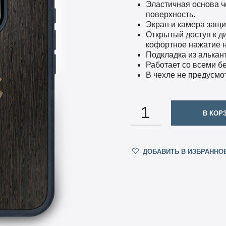
Эластичная основа ч
поверхность.
Экран и камера защ
Открытый доступ к д
кофортное нажатие н
Подкладка из алькан
Работает со всеми б
В чехле не предусмо
КОЛИЧЕСТВО
В КОР
ДОБАВИТЬ В ИЗБРАННО