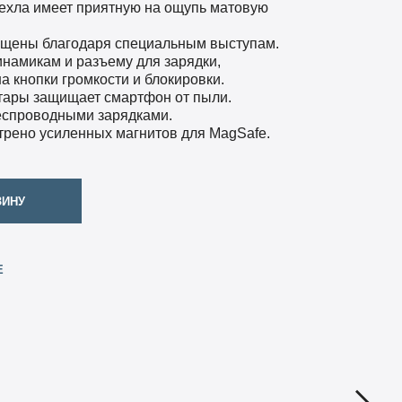
ехла имеет приятную на ощупь матовую
ищены благодаря специальным выступам.
инамикам и разъему для зарядки,
а кнопки громкости и блокировки.
тары защищает смартфон от пыли.
еспроводными зарядками.
трено усиленных магнитов для MagSafe.
ЗИНУ
Е