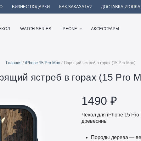
О
БИЗНЕС ПОДАРКИ
КАК ЗАКАЗАТЬ?
ДОСТАВКА И ОПЛА
ЕХОЛ
WATCH SERIES
IPHONE
АКСЕССУАРЫ
Главная
/
iPhone 15 Pro Max
/ Парящий ястреб в горах (15 Pro Max)
рящий ястреб в горах (15 Pro M
1490
₽
Чехол для iPhone 15 Pro
древесины
Породы дерева — вен