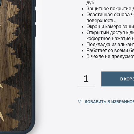
дуб
Защитное покрытие 
Эластичная основа ч
поверхность.
Экран и камера защ
Открытый доступ к д
кофортное нажатие н
Подкладка из алькан
Работает со всеми б
В чехле не предусмо
КОЛИЧЕСТВО
В КОР
ДОБАВИТЬ В ИЗБРАННО