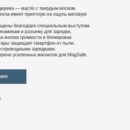
дерева — масло с твердым воском.
ехла имеет приятную на ощупь матовую
ищены благодаря специальным выступам.
инамикам и разъему для зарядки,
а кнопки громкости и блокировки.
тары защищает смартфон от пыли.
еспроводными зарядками.
трено усиленных магнитов для MagSafe.
ЗИНУ
Е