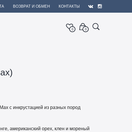
ТА
ВОЗВРАТ И ОБМЕН
КОНТАКТЫ
0
0
ax)
 Max с инкрустацией из разных пород
ге, американский орех, клен и мореный