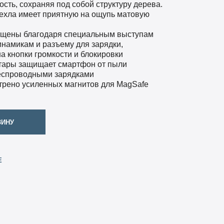
сть, сохраняя под собой структуру дерева.
ехла имеет приятную на ощупь матовую
ищены благодаря специальным выступам
инамикам и разъему для зарядки,
а кнопки громкости и блокировки
нтары защищает смартфон от пыли
беспроводными зарядками
трено усиленных магнитов для MagSafe
ЗИНУ
Е