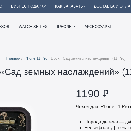
О
БИЗНЕС ПОДАРКИ
КАК ЗАКАЗАТЬ?
ДОСТАВКА И ОПЛА
ЕХОЛ
WATCH SERIES
IPHONE
АКСЕССУАРЫ
Главная
/
iPhone 11 Pro
/ Босх «Сад земных наслаждений» (11 Pro)
 «Сад земных наслаждений» (11
1190
₽
Чехол для iPhone 11 Pro 
Порода дерева — ду
Рельефная уф-печат