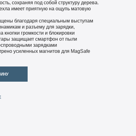
сть, сохраняя под собой структуру дерева.
ехла имеет приятную на ощупь матовую
ищены благодаря специальным выступам
инамикам и разъему для зарядки,
а кнопки громкости и блокировки
нтары защищает смартфон от пыли
беспроводными зарядками
трено усиленных магнитов для MagSafe
ЗИНУ
Е