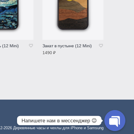
 (12 Mini)
Закат в пустыне (12 Mini)
Босх «Сад
наслаждени
1490
₽
1190
₽
Е
ПОДРОБНЕЕ
Оценка
5.00
из
ПОДРОБ
5
Напишете нам в мессенджер 😉
12-2026
Деревянные часы и чехлы для iPhone и Samsung
O