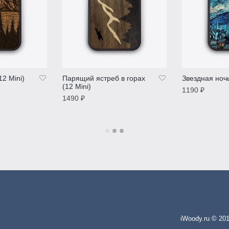
2 Mini)
Парящий ястреб в горах
Звездная ночь
(12 Mini)
1190
₽
1490
₽
ПОДРОБНЕ
ПОДРОБНЕЕ
iWoody.ru © 20