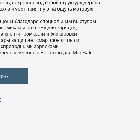
сть, сохраняя под собой структуру дерева.
ехла имеет приятную на ощупь матовую
ищены благодаря специальным выступам
инамикам и разъему для зарядки,
а кнопки громкости и блокировки
нтары защищает смартфон от пыли
беспроводными зарядками
трено усиленных магнитов для MagSafe
ЗИНУ
Е