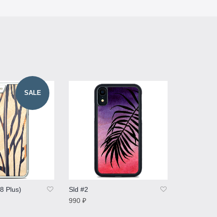
SALE
/8 Plus)
Sld #2
Sld #4
990
₽
990
₽
Е
ПОДРОБНЕЕ
ПОДРОБ