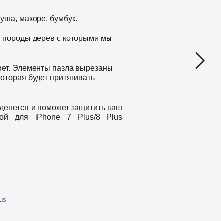
руша, макоре, бумбук.
е породы дерев с которыми мы
вет. Элементы пазла вырезаны
которая будет притягивать
оденется и поможет защитить ваш
ой для iPhone 7 Plus/8 Plus
lus