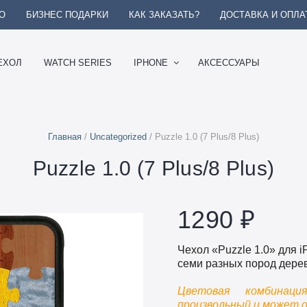
О
БИЗНЕС ПОДАРКИ
КАК ЗАКАЗАТЬ?
ДОСТАВКА И ОПЛА
ЕХОЛ
WATCH SERIES
IPHONE
АКСЕССУАРЫ
Главная
/
Uncategorized
/ Puzzle 1.0 (7 Plus/8 Plus)
Puzzle 1.0 (7 Plus/8 Plus)
1290
₽
Чехол «Puzzle 1.0» для i
семи разных пород дере
Цветовая комбинац
произвольный и может 