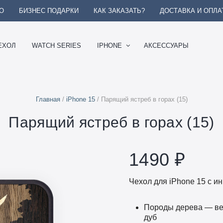
О
БИЗНЕС ПОДАРКИ
КАК ЗАКАЗАТЬ?
ДОСТАВКА И ОПЛА
ЕХОЛ
WATCH SERIES
IPHONE
АКСЕССУАРЫ
Главная
/
iPhone 15
/ Парящий ястреб в горах (15)
Парящий ястреб в горах (15)
1490
₽
Чехол для iPhone 15 с и
Породы дерева — вен
дуб