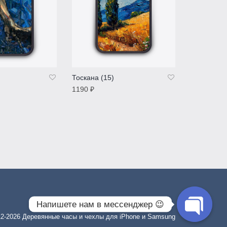
Тоскана (15)
Босх «Сад
наслажден
1190
₽
1190
₽
Е
ПОДРОБНЕЕ
Оценка
5.00
из
ПОДРОБ
5
Напишете нам в мессенджер 😉
12-2026
Деревянные часы и чехлы для iPhone и Samsung
O