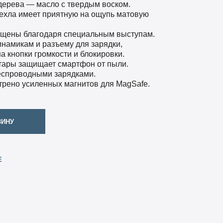
дерева — масло с твердым воском.
ехла имеет приятную на ощупь матовую
ищены благодаря специальным выступам.
инамикам и разъему для зарядки,
а кнопки громкости и блокировки.
тары защищает смартфон от пыли.
еспроводными зарядками.
трено усиленных магнитов для MagSafe.
ЗИНУ
Е