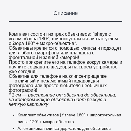
Описание
Комплект состоит из трех объективов: fisheye с
углом обзора 180º, широкоугольная линзас углом
обзора 180º + макро-объектив*.
Объективы крепится с помощью клипсы и подходят
для любого смартфона или планшета
с
фронтальной и задней камерой!
Просто прикрепите его на телефон вокруг камеры и
начните создавать шедевры на своем устройстве
уже сегодня!
Объектив для телефона на клипсе-прищепке
— отличный и незаменимый подарок для
фотографа или просто любителя необычных
фотографий!
* 1 см — расстояние от объекта до объектива,
на котором макро-объектив дает резкую и
четкую картинку
Комплект объективов | fisheye 180º + широкоугольная
линза 120º + макро-объектив
Алюминиевая клипса-держатель для объетивов